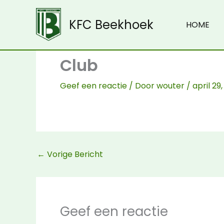
Spring
naar
KFC Beekhoek
HOME
de
inhoud
Club
Geef een reactie
/ Door
wouter
/
april 29
←
Vorige Bericht
Geef een reactie