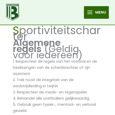
Sportiviteitscharter
Spring
naar
MENU
de
MAIN
inhoud
S
portiviteitschar
MENU
ter
Algemene
regels
(Geldig
voor iedereen)
1. Respecteer de regels van het voetbal en de
beslissingen van de scheidsrechter of zijn
assistent.
2. Trek nooit de integriteit van de
wedstrijdleiding in twijfel.
3. Respecteer de mede- en tegenspeler.
4. Behandel alle voetballers gelijkwaardig.
5. Gebruik geen fysiek-, mentaal- en verbaal
geweld.