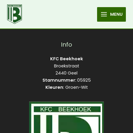
U6
Spring
naar
MENU
de
MAIN
inhoud
MENU
Info
KFC Beekhoek
Broekstraat
2440 Geel
Stamnummer:
05925
Kleuren
: Groen-Wit