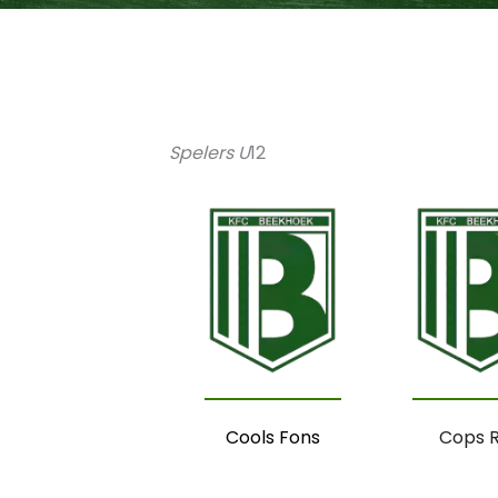
Spelers U
12
Cools Fons
Cops 