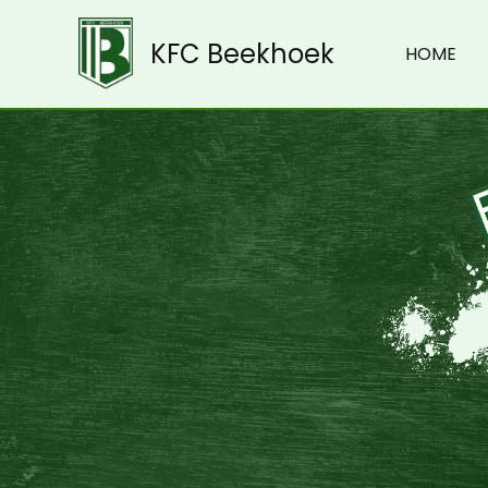
U12
Spring
naar
KFC Beekhoek
HOME
de
inhoud