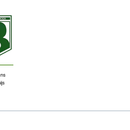
ns
ijs