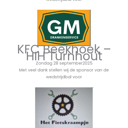
KFC Beekhoek –
HIH Turnhout
Zondag 28 september2025
Met veel dank stellen wij de sponsor van de
wedstrijdbal voor