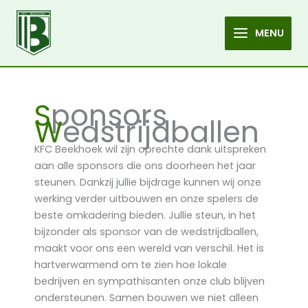
Wedstrijdballen
Spring
naar
MENU
de
MAIN
inhoud
MENU
S
ponsors
W
edstrijdballen
KFC Beekhoek wil zijn oprechte dank uitspreken
aan alle sponsors die ons doorheen het jaar
steunen. Dankzij jullie bijdrage kunnen wij onze
werking verder uitbouwen en onze spelers de
beste omkadering bieden. Jullie steun, in het
bijzonder als sponsor van de wedstrijdballen,
maakt voor ons een wereld van verschil. Het is
hartverwarmend om te zien hoe lokale
bedrijven en sympathisanten onze club blijven
ondersteunen. Samen bouwen we niet alleen