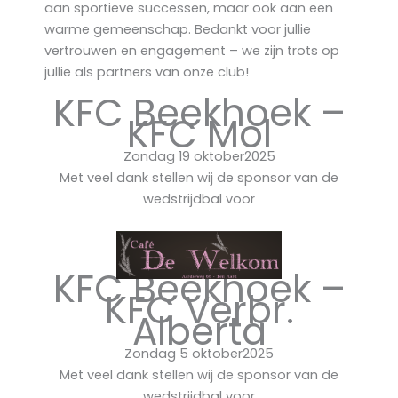
aan sportieve successen, maar ook aan een
warme gemeenschap. Bedankt voor jullie
vertrouwen en engagement – we zijn trots op
jullie als partners van onze club!
KFC Beekhoek –
KFC Mol
Zondag 19 oktober2025
Met veel dank stellen wij de sponsor van de
wedstrijdbal voor
KFC Beekhoek –
KFC Verbr.
Alberta
Zondag 5 oktober2025
Met veel dank stellen wij de sponsor van de
wedstrijdbal voor