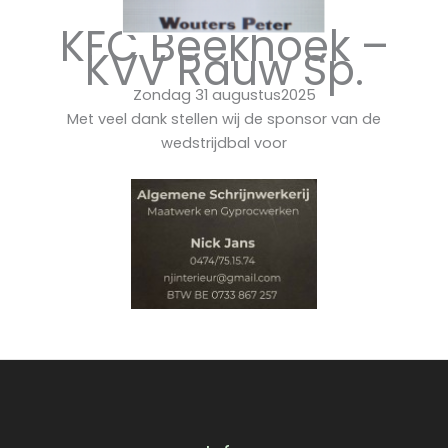
KFC Beekhoek –
KVV Rauw Sp.
Zondag 31 augustus2025
Met veel dank stellen wij de sponsor van de
wedstrijdbal voor